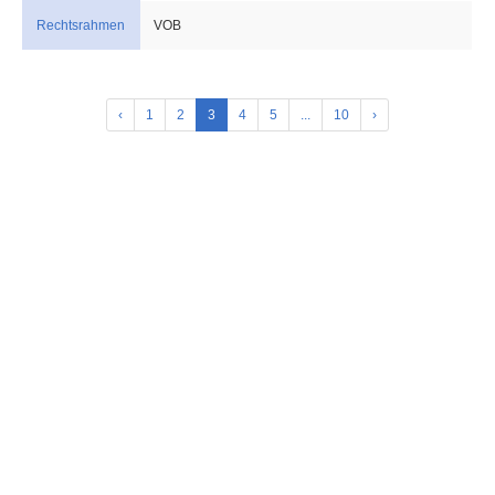
Rechtsrahmen
VOB
‹
1
2
3
4
5
...
10
›