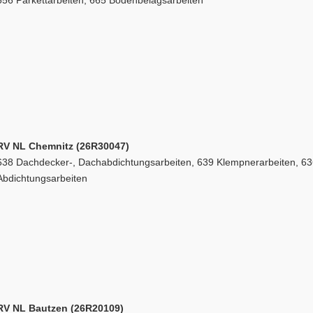
656 Parkettarbeiten, 665 Bodenbelagsarbeiten
RV NL Chemnitz (26R30047)
638 Dachdecker-, Dachabdichtungsarbeiten, 639 Klempnerarbeiten, 63
Abdichtungsarbeiten
RV NL Bautzen (26R20109)